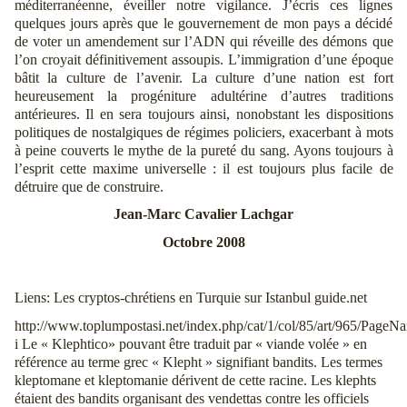
méditerranéenne, éveiller notre vigilance. J’écris ces lignes
quelques jours après que le gouvernement de mon pays a décidé
de voter un amendement sur l’ADN qui réveille des démons que
l’on croyait définitivement assoupis. L’immigration d’une époque
bâtit la culture de l’avenir. La culture d’une nation est fort
heureusement la progéniture adultérine d’autres traditions
antérieures. Il en sera toujours ainsi, nonobstant les dispositions
politiques de nostalgiques de régimes policiers, exacerbant à mots
à peine couverts le mythe de la pureté du sang. Ayons toujours à
l’esprit cette maxime universelle : il est toujours plus facile de
détruire que de construire.
Jean-Marc Cavalier Lachgar
Octobre 2008
Liens: Les cryptos-chrétiens en Turquie sur Istanbul
guide.net
http://www.toplumpostasi.net/index.php/cat/1/col/85/art/965/Page
i Le « Klephtico» pouvant être traduit par « viande volée » en
référence au terme grec « Klepht » signifiant bandits. Les termes
kleptomane et kleptomanie dérivent de cette racine. Les klephts
étaient des bandits organisant des vendettas contre les officiels