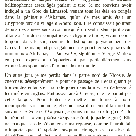
hellénophones assez âgés parlent le turc. Je me souviens avoir
indiqué à un Grec de Limassol, venant tous les étés en congés
dans la péninsule d’Akamas, qu’un de mes amis était un
Chypriote turc du village d’Androlikou. Il le connaissait pourtant
depuis des années sans avoir imaginé un seul instant qu’il avait
affaire à l’un de ses compatriotes « chypriote turc », vivant depuis
toujours dans le sud, rien ne le distinguant physiquement des
Grecs. Il ne manquait pas également de ponctuer ses phrases de
nombreux « Ah Panaya ! Panaya ! », signifiant « Vierge Marie »
en grec, expression n’appartenant pas particulièrement aux
expressions spontanées d’un musulman sunnite.
Un autre jour, je me perdis dans la partie nord de Nicosie. Je
cherchais désespérément le point de passage de Ledra quand je
trouvai des enfants en train de jouer dans la rue. Je m’adressai à
leur mère en anglais. Fait assez rare à Chypre, elle ne parlait pas
cette langue. Pour tenter de mettre un terme à notre
incompréhension mutuelle, elle me posa directement la question
suivante : « Ξέρετε Ελληνικά ; » (vous connaissez le grec ?). Je
lui répondis : « ναι, μιλάω ελληνικά » (oui, je parle le grec). Elle
ne manqua pas de s’étonner de ma réponse, comme l’aurait fait
n’importe quel Chypriote lorsqu’un étranger est capable de
déchiffrer leur alphabet ou de bredouiller une réponse dans leur