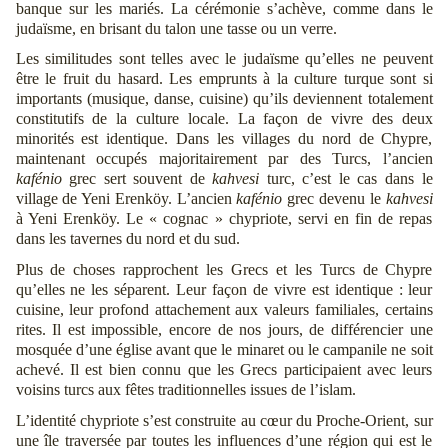
banque sur les mariés. La cérémonie s’achève, comme dans le
judaïsme, en brisant du talon une tasse ou un verre.
Les similitudes sont telles avec le judaïsme qu’elles ne peuvent
être le fruit du hasard. Les emprunts à la culture turque sont si
importants (musique, danse, cuisine) qu’ils deviennent totalement
constitutifs de la culture locale. La façon de vivre des deux
minorités est identique. Dans les villages du nord de Chypre,
maintenant occupés majoritairement par des Turcs, l’ancien
kafénio
grec sert souvent de
kahvesi
turc, c’est le cas dans le
village de Yeni Erenköy. L’ancien
kafénio
grec devenu le
kahvesi
à Yeni Erenköy. Le « cognac » chypriote, servi en fin de repas
dans les tavernes du nord et du sud.
Plus de choses rapprochent les Grecs et les Turcs de Chypre
qu’elles ne les séparent. Leur façon de vivre est identique : leur
cuisine, leur profond attachement aux valeurs familiales, certains
rites. Il est impossible, encore de nos jours, de différencier une
mosquée d’une église avant que le minaret ou le campanile ne soit
achevé. Il est bien connu que les Grecs participaient avec leurs
voisins turcs aux fêtes traditionnelles issues de l’islam.
L’identité chypriote s’est construite au cœur du Proche-Orient, sur
une île traversée par toutes les influences d’une région qui est le