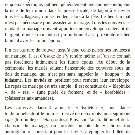
religieux spécifique, publient généralement une annonce indiquant
la date de leur union dans la presse locale, de façon à y inviter
tous les villageois, qui se rendent alors à la fête. Le lien familial
n’est pas nécessaire pour assister au mariage. Tous les convives se
rendant au mariage doivent apporter une enveloppe contenant de
l’argent, dont le montant est proportionnel à la proximité du lien
familial avec les futurs époux.
Il n’est pas rare de trouver jusqu’à cinq cents personnes invitées à
un mariage. Il est d’usage de s’y rendre même si l’on ne connaît
pas forcément intimement les futurs époux. Au début de la
cérémonie, les mariés saluent l’ensemble des convives sous un
dais de mariage, qui n’est pas sans rappeler la « houppa » du
judaïsme. Les invités en profitent pour remettre leur enveloppe.
Le repas de mariage est très simple : il est constitué de « klephtiko
», de « resi » (une purée de froment) et de « korabiédes »
(pâtisseries aux amandes).
Les convives dansent alors le « tsifteteli », une danse
traditionnelle dont le nom est dérivé de deux mots turcs signifiant
çifte
(le double) et
telli
(cordes). Puis, sur l’air traditionnel de la
chanson du mariage, on procède au rite du « choros tou
androginou », consistant pour les invités à épingler les billets de