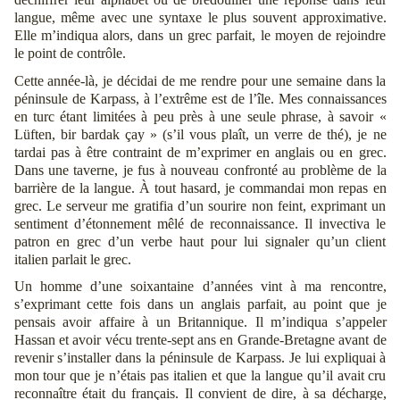
langue, même avec une syntaxe le plus souvent approximative.
Elle m’indiqua alors, dans un grec parfait, le moyen de rejoindre
le point de contrôle.
Cette année-là, je décidai de me rendre pour une semaine dans la
péninsule de Karpass, à l’extrême est de l’île. Mes connaissances
en turc étant limitées à peu près à une seule phrase, à savoir «
Lüften, bir bardak çay » (s’il vous plaît, un verre de thé), je ne
tardai pas à être contraint de m’exprimer en anglais ou en grec.
Dans une taverne, je fus à nouveau confronté au problème de la
barrière de la langue. À tout hasard, je commandai mon repas en
grec. Le serveur me gratifia d’un sourire non feint, exprimant un
sentiment d’étonnement mêlé de reconnaissance. Il invectiva le
patron en grec d’un verbe haut pour lui signaler qu’un client
italien parlait le grec.
Un homme d’une soixantaine d’années vint à ma rencontre,
s’exprimant cette fois dans un anglais parfait, au point que je
pensais avoir affaire à un Britannique. Il m’indiqua s’appeler
Hassan et avoir vécu trente-sept ans en Grande-Bretagne avant de
revenir s’installer dans la péninsule de Karpass. Je lui expliquai à
mon tour que je n’étais pas italien et que la langue qu’il avait cru
reconnaître était du français. Il convient de dire, à sa décharge,