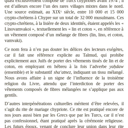
quasi exclusivement composé de Turcs chypriotes avant 1974 ; il
est d’ailleurs encore l’un des rares villages mixtes dans le nord.
Une source estimait, au XIXᵉ siècle, entre 10 000 et 15 000
crypto-chrétiens à Chypre sur un total de 32 000 musulmans. Ces
crypto-chrétiens, à la lisière de deux identités, étaient appelés les «
Linovamvakoi », textuellement les « lin et coton », en référence à
un vêtement composé d’un mélange de fibres (lin, lino, et coton,
vamvaki).
Ce nom fera à n’en pas douter les délices des lecteurs exégètes,
car il fait une référence explicite au Talmud, qui prohibe
explicitement aux Juifs de porter des vêtements tissés de lin et de
coton, en employant en hébreu à la fois l’adverbe
yaḥdaw
(ensemble) et le substantif
sha‘atnez
, indiquant un tissu mélangé.
Nous avons affaire à un signe de l’influence de la troisième
religion du Livre, attendu que l’interdiction de porter des
vêtements composés de fibres mélangées ne s’applique pas aux
gentils.
D’autres interpénétrations culturelles méritent d’être relevées, il
s’agit du rite de mariage chypriote. Ce rite est pratiqué encore de
nos jours aussi bien par les Grecs que par les Turcs, car il n’est
pas confessionnel, étant pratiqué après la cérémonie religieuse.
Les futurs époux, venant de conclure leur union dans leur rite