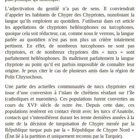
L’adjectivation du gentilé n’a pas de sens. Il conviendrait
d’appeler les habitants de Chypre des Chypriotes, nonobstant la
langue qu’ils emploient au quotidien. J’utiliserai dans cet article
les appellations de chypriotes hellénophones ou turcophones,
quoique cela soit réducteur, car, comme nous le verrons, la langue
parlée au quotidien n’est pas non plus un critère totalement
pertinent. En effet, de nombreux turcophones ne sont pas
chypriotes, et de nombreux chypriotes dits « turcs » sont
parfaitement hellénophones. Ils maîtrisent parfaitement la langue
chypriote au point qu’il est parfois impossible de connaître leur
origine. Je peux citer le cas de plusieurs amis dans la région de
Polis Chrysochous.
Une partie des actuelles communautés de turcs chypriotes est
issue d’une conversion à l’islam de chrétiens résidant sur l’île
(catholiques et maronites). Ces populations furent converties au
cours du XVIᵉ siècle de notre ère. Depuis cette date, ces
populations restèrent en contact étroit avec les turcs d’Anatolie,
contacts qui s’intensifièrent durant les trente dernières années à la
suite de la décision de turquisation de Chypre menée par la
République turque puis par la « République de Chypre Nord »
(État lié à la partition et uniquement reconnu par la Turquie).