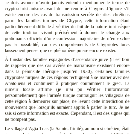
Je dois avouer n’avoir jamais entendu mentionner le terme de
crypto-christianisme avant de me rendre à Chypre. J’ignore s’il
existe encore des cas de transmission secrète de rites chrétiens
parmi les familles turques de Chypre, cette information étant
particulièrement difficile à vérifier du fait de la nature intrinsèque
de cette tradition visant précisément à donner le change aux
pratiquants officiels d’une confession majoritaire. Je n’en exclue
pas la possibilité, car des comportements de Chypriotes turcs
laisseraient penser que ce phénomène puisse encore exister.
À l’instar des familles espagnoles d’ascendance juive (il est bon
de rappeler que des cas avérés de marranisme existaient encore
dans la péninsule Ibérique jusqu’en 1930), certaines familles
chypriotes turques de ces régions rechignent à se marier avec des
Anatoliens et continuent à pratiquer couramment le grec. La
rumeur locale affirme (je n’ai pu vérifier l’information
personnellement) que l’armée turque contraignit les villageois de
cette région à demeurer sur place, ne levant cette interdiction de
mouvement que lorsqu’ils auraient appris à parler le turc. Je ne
sais si cette information est exacte. Cependant, il est des signes qui
ne trompent pas.
Le village d’Agia Trias (la Sainte-Trinité), au nom si chrétien, était