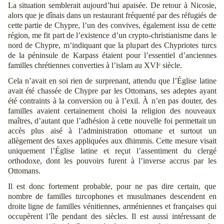
La situation semblerait aujourd’hui apaisée. De retour à Nicosie,
alors que je dînais dans un restaurant fréquenté par des réfugiés de
cette partie de Chypre, l’un des convives, également issu de cette
région, me fit part de l’existence d’un crypto-christianisme dans le
nord de Chypre, m’indiquant que la plupart des Chypriotes turcs
de la péninsule de Karpass étaient pour l’essentiel d’anciennes
familles chrétiennes converties à l’islam au XVIᵉ siècle.
Cela n’avait en soi rien de surprenant, attendu que l’Église latine
avait été chassée de Chypre par les Ottomans, ses adeptes ayant
été contraints à la conversion ou à l’exil. À n’en pas douter, des
familles avaient certainement choisi la religion des nouveaux
maîtres, d’autant que l’adhésion à cette nouvelle foi permettait un
accès plus aisé à l’administration ottomane et surtout un
allègement des taxes appliquées aux dhimmis. Cette mesure visait
uniquement l’Église latine et reçut l’assentiment du clergé
orthodoxe, dont les pouvoirs furent à l’inverse accrus par les
Ottomans.
Il est donc fortement probable, pour ne pas dire certain, que
nombre de familles turcophones et musulmanes descendent en
droite ligne de familles vénitiennes, arméniennes et françaises qui
occupèrent l’île pendant des siècles. Il est aussi intéressant de