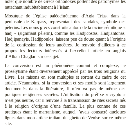
noter que nombre de Grecs orthodoxes portent des patronymes les
rattachant indubitablement à l’islam.
Mosaïque de l’église paléochrétienne d’Agia Trias, dans la
péninsule de Karpass, représentant des sandales, symbole des
pèlerins. Les noms grecs construits autour de la racine sémitique «
hadj » (signifiant pèlerin), comme les Hadjicostas, Hadjiantonas,
Hadjipanayis, Hadjipoulos, laissent peu de doute quant à l’origine
de la confession de leurs ancêtres. Je renvoie d’ailleurs à ce
propos les lecteurs intéressés à l’excellent article en anglais
d’Alkan Chaglari sur ce sujet.
La conversion est un phénomène courant et complexe, le
prosélytisme étant diversement apprécié par les trois religions du
Livre. Les raisons en sont multiples et sortent du cadre de cet
article. Néanmoins, si la conversion et ses motifs sont largement
documentés dans la littérature, il n’en va pas de même des
pratiques religieuses secrètes. L’utilisation du préfixe « crypto »
n’est pas neutre, car il renvoie à la transmission de rites secrets liés
à la religion d’origine d’une famille. La plus connue de ces
pratiques étant le marranisme, auquel j’avais consacré quelques
lignes dans mon article traitant du ghetto de Venise sur ce même
site.