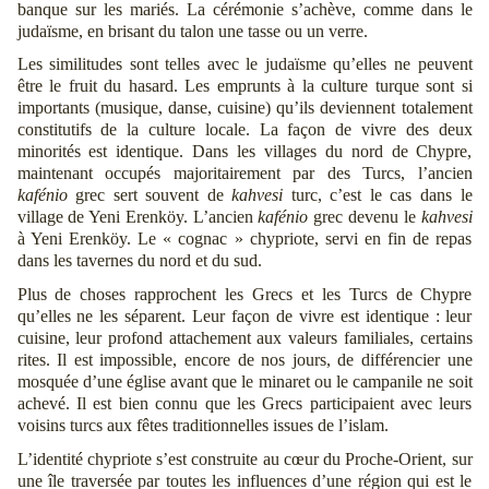
banque sur les mariés. La cérémonie s’achève, comme dans le
judaïsme, en brisant du talon une tasse ou un verre.
Les similitudes sont telles avec le judaïsme qu’elles ne peuvent
être le fruit du hasard. Les emprunts à la culture turque sont si
importants (musique, danse, cuisine) qu’ils deviennent totalement
constitutifs de la culture locale. La façon de vivre des deux
minorités est identique. Dans les villages du nord de Chypre,
maintenant occupés majoritairement par des Turcs, l’ancien
kafénio
grec sert souvent de
kahvesi
turc, c’est le cas dans le
village de Yeni Erenköy. L’ancien
kafénio
grec devenu le
kahvesi
à Yeni Erenköy. Le « cognac » chypriote, servi en fin de repas
dans les tavernes du nord et du sud.
Plus de choses rapprochent les Grecs et les Turcs de Chypre
qu’elles ne les séparent. Leur façon de vivre est identique : leur
cuisine, leur profond attachement aux valeurs familiales, certains
rites. Il est impossible, encore de nos jours, de différencier une
mosquée d’une église avant que le minaret ou le campanile ne soit
achevé. Il est bien connu que les Grecs participaient avec leurs
voisins turcs aux fêtes traditionnelles issues de l’islam.
L’identité chypriote s’est construite au cœur du Proche-Orient, sur
une île traversée par toutes les influences d’une région qui est le