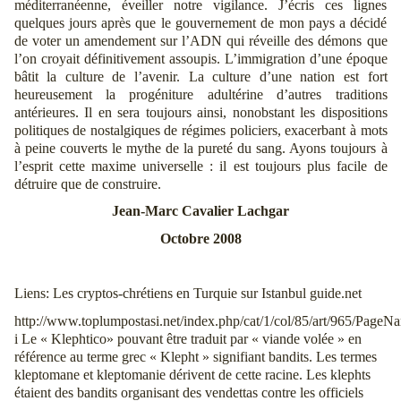
méditerranéenne, éveiller notre vigilance. J’écris ces lignes
quelques jours après que le gouvernement de mon pays a décidé
de voter un amendement sur l’ADN qui réveille des démons que
l’on croyait définitivement assoupis. L’immigration d’une époque
bâtit la culture de l’avenir. La culture d’une nation est fort
heureusement la progéniture adultérine d’autres traditions
antérieures. Il en sera toujours ainsi, nonobstant les dispositions
politiques de nostalgiques de régimes policiers, exacerbant à mots
à peine couverts le mythe de la pureté du sang. Ayons toujours à
l’esprit cette maxime universelle : il est toujours plus facile de
détruire que de construire.
Jean-Marc Cavalier Lachgar
Octobre 2008
Liens: Les cryptos-chrétiens en Turquie sur Istanbul
guide.net
http://www.toplumpostasi.net/index.php/cat/1/col/85/art/965/Page
i Le « Klephtico» pouvant être traduit par « viande volée » en
référence au terme grec « Klepht » signifiant bandits. Les termes
kleptomane et kleptomanie dérivent de cette racine. Les klephts
étaient des bandits organisant des vendettas contre les officiels