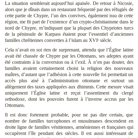
La situation semblerait aujourd’hui apaisée. De retour à Nicosie,
alors que je dînais dans un restaurant fréquenté par des réfugiés de
cette partie de Chypre, l’un des convives, également issu de cette
région, me fit part de l’existence d’un crypto-christianisme dans le
nord de Chypre, m’indiquant que la plupart des Chypriotes turcs
de la péninsule de Karpass étaient pour l’essentiel d’anciennes
familles chrétiennes converties à l’islam au XVIᵉ siècle.
Cela n’avait en soi rien de surprenant, attendu que l’Église latine
avait été chassée de Chypre par les Ottomans, ses adeptes ayant
été contraints à la conversion ou à l’exil. À n’en pas douter, des
familles avaient certainement choisi la religion des nouveaux
maîtres, d’autant que l’adhésion à cette nouvelle foi permettait un
accès plus aisé à l’administration ottomane et surtout un
allègement des taxes appliquées aux dhimmis. Cette mesure visait
uniquement l’Église latine et reçut l’assentiment du clergé
orthodoxe, dont les pouvoirs furent à l’inverse accrus par les
Ottomans.
Il est donc fortement probable, pour ne pas dire certain, que
nombre de familles turcophones et musulmanes descendent en
droite ligne de familles vénitiennes, arméniennes et françaises qui
occupèrent l’île pendant des siècles. Il est aussi intéressant de