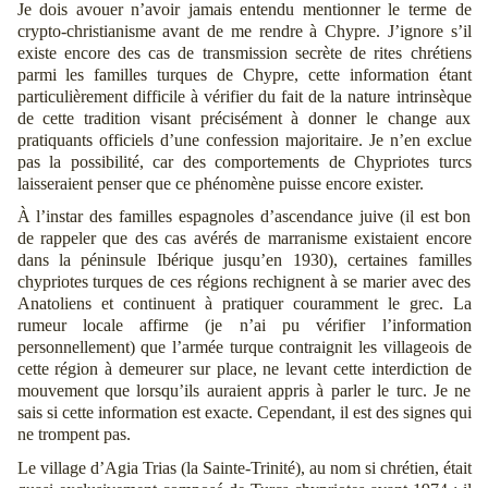
Je dois avouer n’avoir jamais entendu mentionner le terme de
crypto-christianisme avant de me rendre à Chypre. J’ignore s’il
existe encore des cas de transmission secrète de rites chrétiens
parmi les familles turques de Chypre, cette information étant
particulièrement difficile à vérifier du fait de la nature intrinsèque
de cette tradition visant précisément à donner le change aux
pratiquants officiels d’une confession majoritaire. Je n’en exclue
pas la possibilité, car des comportements de Chypriotes turcs
laisseraient penser que ce phénomène puisse encore exister.
À l’instar des familles espagnoles d’ascendance juive (il est bon
de rappeler que des cas avérés de marranisme existaient encore
dans la péninsule Ibérique jusqu’en 1930), certaines familles
chypriotes turques de ces régions rechignent à se marier avec des
Anatoliens et continuent à pratiquer couramment le grec. La
rumeur locale affirme (je n’ai pu vérifier l’information
personnellement) que l’armée turque contraignit les villageois de
cette région à demeurer sur place, ne levant cette interdiction de
mouvement que lorsqu’ils auraient appris à parler le turc. Je ne
sais si cette information est exacte. Cependant, il est des signes qui
ne trompent pas.
Le village d’Agia Trias (la Sainte-Trinité), au nom si chrétien, était