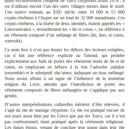
quasi exclusivement composé de Turcs chypriotes avant 1974 ; il
est d’ailleurs encore l’un des rares villages mixtes dans le nord.
Une source estimait, au XIXᵉ siècle, entre 10 000 et 15 000
crypto-chrétiens à Chypre sur un total de 32 000 musulmans. Ces
crypto-chrétiens, à la lisière de deux identités, étaient appelés les «
Linovamvakoi », textuellement les « lin et coton », en référence à
un vêtement composé d’un mélange de fibres (lin, lino, et coton,
vamvaki).
Ce nom fera à n’en pas douter les délices des lecteurs exégètes,
car il fait une référence explicite au Talmud, qui prohibe
explicitement aux Juifs de porter des vêtements tissés de lin et de
coton, en employant en hébreu à la fois l’adverbe
yaḥdaw
(ensemble) et le substantif
sha‘atnez
, indiquant un tissu mélangé.
Nous avons affaire à un signe de l’influence de la troisième
religion du Livre, attendu que l’interdiction de porter des
vêtements composés de fibres mélangées ne s’applique pas aux
gentils.
D’autres interpénétrations culturelles méritent d’être relevées, il
s’agit du rite de mariage chypriote. Ce rite est pratiqué encore de
nos jours aussi bien par les Grecs que par les Turcs, car il n’est
pas confessionnel, étant pratiqué après la cérémonie religieuse.
Les futurs époux, venant de conclure leur union dans leur rite