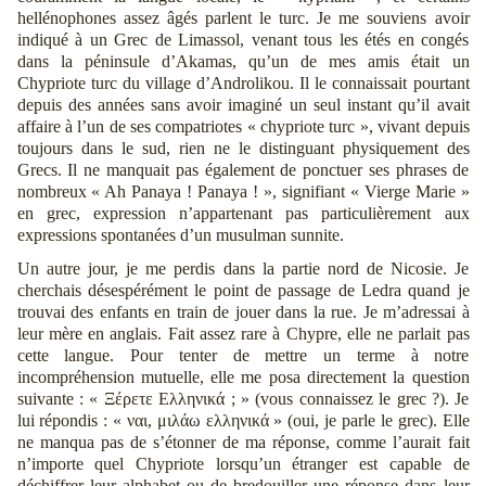
hellénophones assez âgés parlent le turc. Je me souviens avoir
indiqué à un Grec de Limassol, venant tous les étés en congés
dans la péninsule d’Akamas, qu’un de mes amis était un
Chypriote turc du village d’Androlikou. Il le connaissait pourtant
depuis des années sans avoir imaginé un seul instant qu’il avait
affaire à l’un de ses compatriotes « chypriote turc », vivant depuis
toujours dans le sud, rien ne le distinguant physiquement des
Grecs. Il ne manquait pas également de ponctuer ses phrases de
nombreux « Ah Panaya ! Panaya ! », signifiant « Vierge Marie »
en grec, expression n’appartenant pas particulièrement aux
expressions spontanées d’un musulman sunnite.
Un autre jour, je me perdis dans la partie nord de Nicosie. Je
cherchais désespérément le point de passage de Ledra quand je
trouvai des enfants en train de jouer dans la rue. Je m’adressai à
leur mère en anglais. Fait assez rare à Chypre, elle ne parlait pas
cette langue. Pour tenter de mettre un terme à notre
incompréhension mutuelle, elle me posa directement la question
suivante : « Ξέρετε Ελληνικά ; » (vous connaissez le grec ?). Je
lui répondis : « ναι, μιλάω ελληνικά » (oui, je parle le grec). Elle
ne manqua pas de s’étonner de ma réponse, comme l’aurait fait
n’importe quel Chypriote lorsqu’un étranger est capable de
déchiffrer leur alphabet ou de bredouiller une réponse dans leur