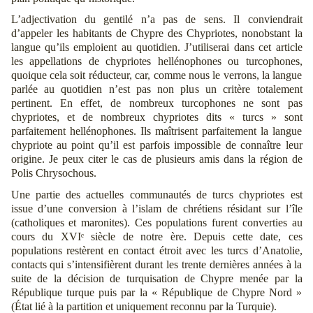
L’adjectivation du gentilé n’a pas de sens. Il conviendrait
d’appeler les habitants de Chypre des Chypriotes, nonobstant la
langue qu’ils emploient au quotidien. J’utiliserai dans cet article
les appellations de chypriotes hellénophones ou turcophones,
quoique cela soit réducteur, car, comme nous le verrons, la langue
parlée au quotidien n’est pas non plus un critère totalement
pertinent. En effet, de nombreux turcophones ne sont pas
chypriotes, et de nombreux chypriotes dits « turcs » sont
parfaitement hellénophones. Ils maîtrisent parfaitement la langue
chypriote au point qu’il est parfois impossible de connaître leur
origine. Je peux citer le cas de plusieurs amis dans la région de
Polis Chrysochous.
Une partie des actuelles communautés de turcs chypriotes est
issue d’une conversion à l’islam de chrétiens résidant sur l’île
(catholiques et maronites). Ces populations furent converties au
cours du XVIᵉ siècle de notre ère. Depuis cette date, ces
populations restèrent en contact étroit avec les turcs d’Anatolie,
contacts qui s’intensifièrent durant les trente dernières années à la
suite de la décision de turquisation de Chypre menée par la
République turque puis par la « République de Chypre Nord »
(État lié à la partition et uniquement reconnu par la Turquie).