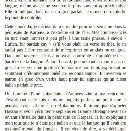
langue, même avec une syntaxe le plus souvent approximative.
Elle m’indiqua alors, dans un grec parfait, le moyen de rejoindre
le point de contrôle.
Cette année-là, je décidai de me rendre pour une semaine dans la
péninsule de Karpass, à l’extrême est de l’île. Mes connaissances
en turc étant limitées à peu près à une seule phrase, à savoir «
Lüften, bir bardak çay » (s’il vous plaît, un verre de thé), je ne
tardai pas à être contraint de m’exprimer en anglais ou en grec.
Dans une taverne, je fus à nouveau confronté au problème de la
barrière de la langue. À tout hasard, je commandai mon repas en
grec. Le serveur me gratifia d’un sourire non feint, exprimant un
sentiment d’étonnement mêlé de reconnaissance. Il invectiva le
patron en grec d’un verbe haut pour lui signaler qu’un client
italien parlait le grec.
Un homme d’une soixantaine d’années vint à ma rencontre,
s’exprimant cette fois dans un anglais parfait, au point que je
pensais avoir affaire à un Britannique. Il m’indiqua s’appeler
Hassan et avoir vécu trente-sept ans en Grande-Bretagne avant de
revenir s’installer dans la péninsule de Karpass. Je lui expliquai à
mon tour que je n’étais pas italien et que la langue qu’il avait cru
reconnaître était du français. Il convient de dire, à sa décharge,