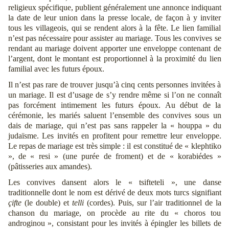
religieux spécifique, publient généralement une annonce indiquant
la date de leur union dans la presse locale, de façon à y inviter
tous les villageois, qui se rendent alors à la fête. Le lien familial
n’est pas nécessaire pour assister au mariage. Tous les convives se
rendant au mariage doivent apporter une enveloppe contenant de
l’argent, dont le montant est proportionnel à la proximité du lien
familial avec les futurs époux.
Il n’est pas rare de trouver jusqu’à cinq cents personnes invitées à
un mariage. Il est d’usage de s’y rendre même si l’on ne connaît
pas forcément intimement les futurs époux. Au début de la
cérémonie, les mariés saluent l’ensemble des convives sous un
dais de mariage, qui n’est pas sans rappeler la « houppa » du
judaïsme. Les invités en profitent pour remettre leur enveloppe.
Le repas de mariage est très simple : il est constitué de « klephtiko
», de « resi » (une purée de froment) et de « korabiédes »
(pâtisseries aux amandes).
Les convives dansent alors le « tsifteteli », une danse
traditionnelle dont le nom est dérivé de deux mots turcs signifiant
çifte
(le double) et
telli
(cordes). Puis, sur l’air traditionnel de la
chanson du mariage, on procède au rite du « choros tou
androginou », consistant pour les invités à épingler les billets de