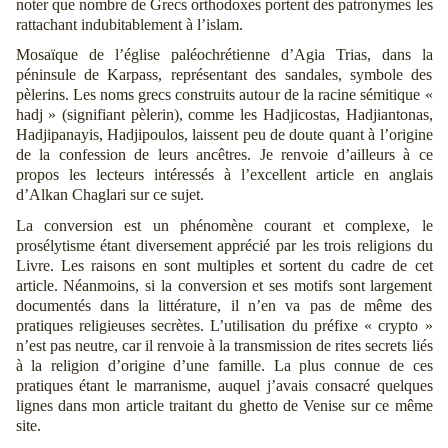
noter que nombre de Grecs orthodoxes portent des patronymes les
rattachant indubitablement à l’islam.
Mosaïque de l’église paléochrétienne d’Agia Trias, dans la
péninsule de Karpass, représentant des sandales, symbole des
pèlerins. Les noms grecs construits autour de la racine sémitique «
hadj » (signifiant pèlerin), comme les Hadjicostas, Hadjiantonas,
Hadjipanayis, Hadjipoulos, laissent peu de doute quant à l’origine
de la confession de leurs ancêtres. Je renvoie d’ailleurs à ce
propos les lecteurs intéressés à l’excellent article en anglais
d’Alkan Chaglari sur ce sujet.
La conversion est un phénomène courant et complexe, le
prosélytisme étant diversement apprécié par les trois religions du
Livre. Les raisons en sont multiples et sortent du cadre de cet
article. Néanmoins, si la conversion et ses motifs sont largement
documentés dans la littérature, il n’en va pas de même des
pratiques religieuses secrètes. L’utilisation du préfixe « crypto »
n’est pas neutre, car il renvoie à la transmission de rites secrets liés
à la religion d’origine d’une famille. La plus connue de ces
pratiques étant le marranisme, auquel j’avais consacré quelques
lignes dans mon article traitant du ghetto de Venise sur ce même
site.