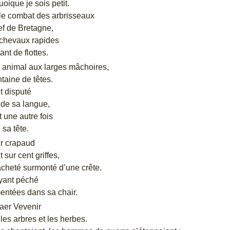
oique je sois petit.
 le combat des arbrisseaux
ef de Bretagne,
chevaux rapides
ant de flottes.
un animal aux larges mâchoires,
taine de têtes.
t disputé
 de sa langue,
t une autre fois
 sa tête.
ir crapaud
 sur cent griffes,
acheté surmonté d’une crête.
yant péché
entées dans sa chair.
Kaer Vevenir
 les arbres et les herbes.