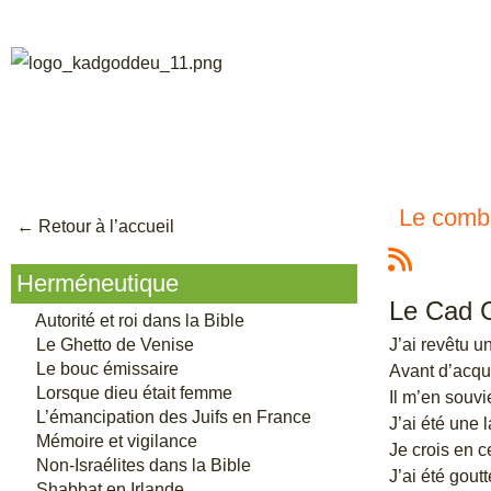
Le comba
← Retour à l’accu
eil
Herméneutique
Le Cad 
Autorité et roi dans la Bible
J’ai revêtu u
Le Ghetto de Venise
Le bouc émissaire
Avant d’acqué
Lorsque dieu était femme
Il m’en souvi
L’émancipation des Juifs en France
J’ai été une l
Mémoire et vigilance
Je crois en ce
Non-Israélites dans la Bible
J’ai été goutt
Shabbat en Irlande