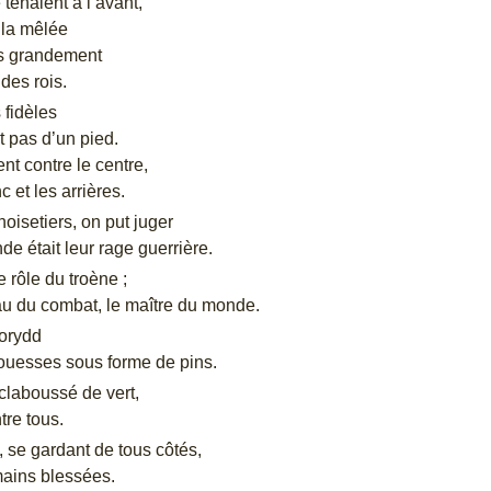
 tenaient à l’avant,
 la mêlée
is grandement
des rois.
 fidèles
 pas d’un pied.
ent contre le centre,
c et les arrières.
oisetiers, on put juger
de était leur rage guerrière.
e rôle du troène ;
reau du combat, le maître du monde.
orydd
rouesses sous forme de pins.
claboussé de vert,
ntre tous.
 se gardant de tous côtés,
mains blessées.