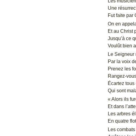
Les musicien
Une résurrec
Fut faite pa
On en appela
Et au Christ 
Jusqu’à ce qu
Voulût bien a
Le Seigneur 
Par la voix d
Prenez les f
Rangez-vous 
Écartez tous
Qui sont mala
« Alors ils f
Et dans l’atte
Les arbres él
En quatre flo
Les combats 