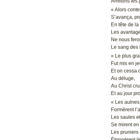
Arrêtons les 
« Alors cont
S’avança, pr
En tête de la
Les avantag
Ne nous feron
Le sang des h
« Le plus gra
Fut mis en j
Et on cessa 
Au déluge,
Au Christ cruc
Et au jour p
« Les aulnes,
Formèrent l’
Les saules et
Se mirent en 
Les pruniers 
Étonnèrent 