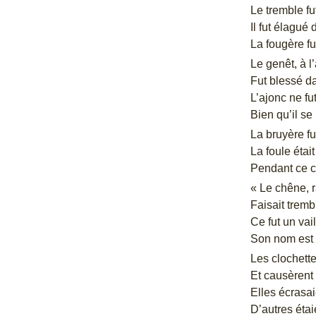
Le tremble fu
Il fut élagué
La fougère f
Le genêt, à l
Fut blessé d
L’ajonc ne fu
Bien qu’il se 
La bruyère fu
La foule étai
Pendant ce 
« Le chêne, 
Faisait trembl
Ce fut un vai
Son nom est f
Les clochette
Et causèrent
Elles écrasai
D’autres étai