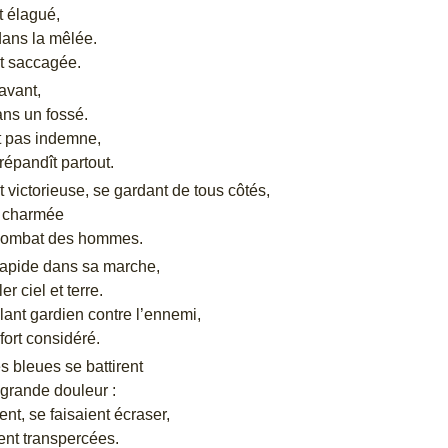
t élagué,
 dans la mêlée.
ut saccagée.
’avant,
ans un fossé.
t pas indemne,
répandît partout.
t victorieuse, se gardant de tous côtés,
t charmée
combat des hommes.
rapide dans sa marche,
er ciel et terre.
llant gardien contre l’ennemi,
ort considéré.
s bleues se battirent
 grande douleur :
ent, se faisaient écraser,
ent transpercées.