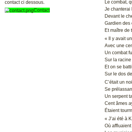
Le combat, qu
contact ci dessous.
Je chanterai
Contact
Devant le ch
Gardien des 
Et maître de t
« Il y avait 
Avec une cen
Un combat fu
Sur la racine
Et on se batti
Sur le dos de
C’était un no
Se prélassant
Un serpent t
Cent âmes a
Étaient tourm
« J’ai été à 
Où affluaient