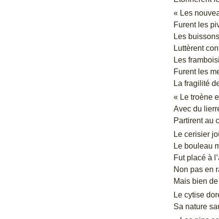
« Les nouvea
Furent les piv
Les buissons
Luttèrent con
Les framboisi
Furent les me
La fragilité de
« Le troène e
Avec du lierre
Partirent au 
Le cerisier j
Le bouleau m
Fut placé à l’
Non pas en r
Mais bien de
Le cytise do
Sa nature sau