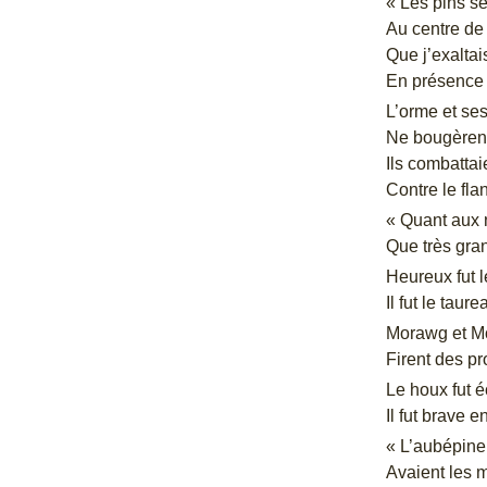
« Les pins se
Au centre de
Que j’exalta
En présence 
L’orme et ses
Ne bougèrent
Ils combattai
Contre le flan
« Quant aux n
Que très gran
Heureux fut l
Il fut le tau
Morawg et M
Firent des p
Le houx fut é
Il fut brave e
« L’aubépine,
Avaient les 