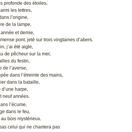
lus profonde des étoiles,
armi les lettres,
 dans l’origine,
ère de la lampe,
année et demie,
mmense pont, jeté sur trois vingtaines d’abers.
n, j’ai été aigle,
au de pêcheur sur la mer,
ailles du festin,
e de l’averse,
épée dans l’étreinte des mains,
ier dans la bataille,
e d’une harpe,
t neuf années.
dans l’écume,
ge dans le feu,
e au bois mystérieux.
pas celui qui ne chantera pas