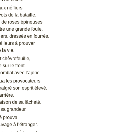
ux néfliers
ots de la bataille,
 de roses épineuses
tre une grande foule,
ers, dressés en fourrés,
illeurs à prouver
 la vie.
t chèvrefeuille,
 sur le front,
combat avec l’ajonc.
oua les provocateurs,
algré son esprit élevé,
arrière,
aison de sa lâcheté,
 sa grandeur.
ré prouva
vage à l’étranger.