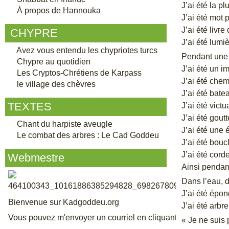
J’ai été la p
À propos de Hannouka
J’ai été mot p
J’ai été livre
CHYPRE
J’ai été lumi
Avez vous entendu les chypriotes turcs
Pendant une 
Chypre au quotidien
J’ai été un i
Les Cryptos-Chrétiens de Karpass
J’ai été chemi
le village des chèvres
J’ai été bate
TEXTES
J’ai été victu
J’ai été goutt
Chant du harpiste aveugle
J’ai été une 
Le combat des arbres : Le Cad Goddeu
J’ai été boucl
J’ai été cord
Webmestre
Ainsi pendan
Dans l’eau, 
J’ai été épon
Bienvenue sur Kadgoddeu.org
J’ai été arbr
Vous pouvez m'envoyer un courriel en cliquant sur le lien de
« Je ne suis 