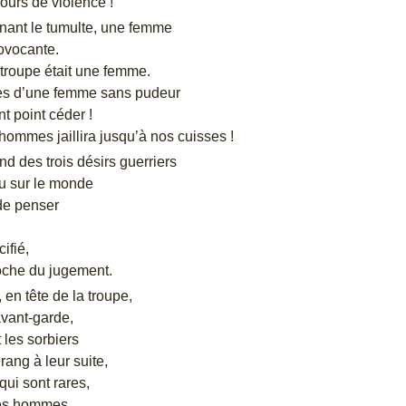
jours de violence !
enant le tumulte, une femme
ovocante.
 troupe était une femme.
es d’une femme sans pudeur
t point céder !
ommes jaillira jusqu’à nos cuisses !
nd des trois désirs guerriers
eu sur le monde
de penser
ifié,
roche du jugement.
 en tête de la troupe,
avant-garde,
 les sorbiers
rang à leur suite,
qui sont rares,
les hommes.