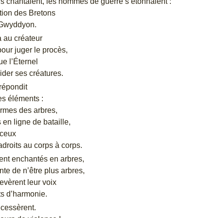
s chantaient, les hommes de guerre s’étonnaient :
tion des Bretons
r Gwyddyon.
 au créateur
pour juger le procès,
e l’Éternel
ider ses créatures.
répondit
es éléments :
ormes des arbres,
en ligne de bataille,
 ceux
droits au corps à corps.
urent enchantés en arbres,
nte de n’être plus arbres,
evèrent leur voix
ts d’harmonie.
cessèrent.