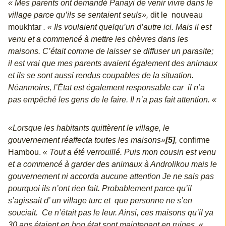
« Mes parents ont demandé Panayi de venir vivre dans le
village parce qu’ils se sentaient seuls»,
dit le nouveau
moukhtar
. « Ils voulaient quelqu’un d’autre ici. Mais il est
venu et a commencé à mettre les chèvres dans les
maisons. C’était comme de laisser se diffuser un parasite;
il est vrai que mes parents avaient également des animaux
et ils se sont aussi rendus coupables de la situation.
Néanmoins, l’État est également responsable car il n’a
pas empêché les gens de le faire. Il n’a pas fait attention. «
«Lorsque les habitants quittèrent le village, le
gouvernement réaffecta toutes les maisons»
[5]
,
confirme
Hambou.
« Tout a été verrouillé. Puis mon cousin est venu
et a commencé à garder des animaux à Androlikou mais le
gouvernement ni accorda aucune attention Je ne sais pas
pourquoi ils n’ont rien fait. Probablement parce qu’il
s’agissait d’ un village turc et que personne ne s’en
souciait. Ce n’était pas le leur. Ainsi, ces maisons qu’il ya
30 ans étaient en bon état sont maintenant en ruines. «