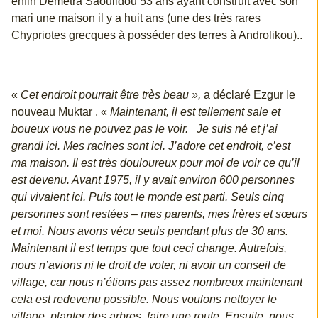
enfin Demetra Saoulidou 53 ans ayant construit avec son
mari une maison il y a huit ans (une des très rares
Chypriotes grecques à posséder des terres à Androlikou)..
«
Cet endroit pourrait être très beau »,
a déclaré Ezgur le
nouveau Muktar . «
Maintenant, il est tellement sale et
boueux vous ne pouvez pas le voir. Je suis né et j’ai
grandi ici. Mes racines sont ici. J’adore cet endroit, c’est
ma maison. Il est très douloureux pour moi de voir ce qu’il
est devenu. Avant 1975, il y avait environ 600 personnes
qui vivaient ici. Puis tout le monde est parti. Seuls cinq
personnes sont restées – mes parents, mes frères et sœurs
et moi. Nous avons vécu seuls pendant plus de 30 ans.
Maintenant il est temps que tout ceci change. Autrefois,
nous n’avions ni le droit de voter, ni avoir un conseil de
village, car nous n’étions pas assez nombreux maintenant
cela est redevenu possible. Nous voulons nettoyer le
village, planter des arbres, faire une route. Ensuite, nous