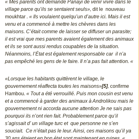
« Mes parents ont demandé Panayi de venir vivre dans le
village parce qu’ils se sentaient seuls»,
dit le nouveau
moukhtar
. « Ils voulaient quelqu’un d’autre ici. Mais il est
venu et a commencé à mettre les chèvres dans les
maisons. C’était comme de laisser se diffuser un parasite;
il est vrai que mes parents avaient également des animaux
et ils se sont aussi rendus coupables de la situation.
Néanmoins, l’État est également responsable car il n’a
pas empêché les gens de le faire. Il n’a pas fait attention. «
«Lorsque les habitants quittèrent le village, le
gouvernement réaffecta toutes les maisons»
[5]
,
confirme
Hambou.
« Tout a été verrouillé. Puis mon cousin est venu
et a commencé à garder des animaux à Androlikou mais le
gouvernement ni accorda aucune attention Je ne sais pas
pourquoi ils n’ont rien fait. Probablement parce qu’il
s’agissait d’ un village turc et que personne ne s’en
souciait. Ce n’était pas le leur. Ainsi, ces maisons qu’il ya
30 ans étaient en bon état sont maintenant en ruines. «