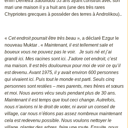
enfin Demetra Saoulidou 53 ans ayant construit avec son
mari une maison il y a huit ans (une des très rares
Chypriotes grecques à posséder des terres à Androlikou)..
«
Cet endroit pourrait être très beau »,
a déclaré Ezgur le
nouveau Muktar . «
Maintenant, il est tellement sale et
boueux vous ne pouvez pas le voir. Je suis né et j’ai
grandi ici. Mes racines sont ici. J’adore cet endroit, c’est
ma maison. Il est très douloureux pour moi de voir ce qu’il
est devenu. Avant 1975, il y avait environ 600 personnes
qui vivaient ici. Puis tout le monde est parti. Seuls cinq
personnes sont restées – mes parents, mes frères et sœurs
et moi. Nous avons vécu seuls pendant plus de 30 ans.
Maintenant il est temps que tout ceci change. Autrefois,
nous n’avions ni le droit de voter, ni avoir un conseil de
village, car nous n’étions pas assez nombreux maintenant
cela est redevenu possible. Nous voulons nettoyer le
village, planter des arbres, faire une route. Ensuite, nous