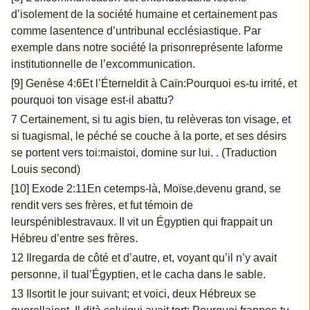
d’isolement de la société humaine et certainement pas
comme lasentence d’untribunal ecclésiastique. Par
exemple dans notre société la prisonreprésente laforme
institutionnelle de l’excommunication.
[9] Genèse 4:6Et l’Éterneldit à Caïn:Pourquoi es-tu irrité, et
pourquoi ton visage est-il abattu?
7 Certainement, si tu agis bien, tu relèveras ton visage, et
si tuagismal, le péché se couche à la porte, et ses désirs
se portent vers toi:maistoi, domine sur lui. . (Traduction
Louis second)
[10] Exode 2:11En cetemps-là, Moïse,devenu grand, se
rendit vers ses frères, et fut témoin de
leurspéniblestravaux. Il vit un Égyptien qui frappait un
Hébreu d’entre ses frères.
12 Ilregarda de côté et d’autre, et, voyant qu’il n’y avait
personne, il tual’Égyptien, et le cacha dans le sable.
13 Ilsortit le jour suivant; et voici, deux Hébreux se