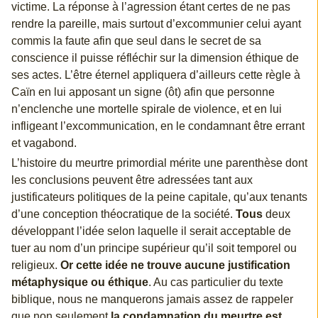
victime. La réponse à l’agression étant certes de ne pas
rendre la pareille, mais surtout d’excommunier celui ayant
commis la faute afin que seul dans le secret de sa
conscience il puisse réfléchir sur la dimension éthique de
ses actes. L’être éternel appliquera d’ailleurs cette règle à
Caïn en lui apposant un signe (ôt) afin que personne
n’enclenche une mortelle spirale de violence, et en lui
infligeant l’excommunication, en le condamnant être errant
et vagabond.
L’histoire du meurtre primordial mérite une parenthèse dont
les conclusions peuvent être adressées tant aux
justificateurs politiques de la peine capitale, qu’aux tenants
d’une conception théocratique de la société.
Tous
deux
développant l’idée selon laquelle il serait acceptable de
tuer au nom d’un principe supérieur qu’il soit temporel ou
religieux.
Or cette idée ne trouve aucune justification
métaphysique ou éthique
. Au cas particulier du texte
biblique, nous ne manquerons jamais assez de rappeler
que non seulement
la condamnation du meurtre est