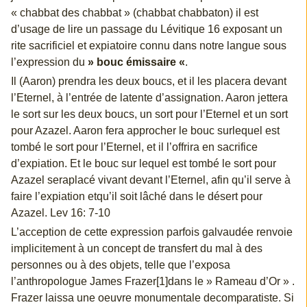
« chabbat des chabbat » (chabbat chabbaton) il est
d’usage de lire un passage du Lévitique 16 exposant un
rite sacrificiel et expiatoire connu dans notre langue sous
l’expression du
» bouc émissaire «
.
Il (Aaron) prendra les deux boucs, et il les placera devant
l’Eternel, à l’entrée de latente d’assignation. Aaron jettera
le sort sur les deux boucs, un sort pour l’Eternel et un sort
pour Azazel. Aaron fera approcher le bouc surlequel est
tombé le sort pour l’Eternel, et il l’offrira en sacrifice
d’expiation. Et le bouc sur lequel est tombé le sort pour
Azazel seraplacé vivant devant l’Eternel, afin qu’il serve à
faire l’expiation etqu’il soit lâché dans le désert pour
Azazel. Lev 16: 7-10
L’acception de cette expression parfois galvaudée renvoie
implicitement à un concept de transfert du mal à des
personnes ou à des objets, telle que l’exposa
l’anthropologue James Frazer[1]dans le » Rameau d’Or » .
Frazer laissa une oeuvre monumentale decomparatiste. Si