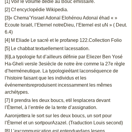
[1] Voir le volume dédié au Bouc émissaire.
[2] Cf encyclopédie Wikipedia.
[3]« Chema’Yisrael Adonaï Elohénou Adonaï éhad « »
Ecoute Israël, l’Eternel notreDieu, l’Eternel est uN » ( Deut.
6.4)
[4] M Eliade Le sacré et le profanep 122.Collection Folio
[5] Le chabbat textuellement lacessation.
[6]La typologie fut d’ailleurs définie par Eliezer Ben Yosé
Ha-Gheli versle 3esiècle de notre ère comme la 27e règle
d’herméneutique. La typologieétant laconséquence de
l’histoire faisant que les individus et les
événementsreproduisent incessamment les mêmes
archétypes.
[7] Il prendra les deux boucs, etil lesplacera devant
l’Éternel, à l’entrée de la tente d’assignation.
Aaronjettera le sort sur les deux boucs, un sort pour
l’Éternel et un sortpourAzazel. (Traduction Louis second)
[8] L’excommunication est entenduedans lesens