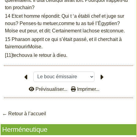
querellaient. Il dità celuiqui avait tort: Pourquoi frappes-tu
ton prochain?
14 Etcet homme répondit: Qui t ‘a établi chef et juge sur
nous? Penses-tu metuer,comme tu as tué l’Égyptien?
Moïse eut peur, et dit: Certainement lachose estconnue.
15 Pharaon apprit ce qui s’était passé, et il cherchait à
fairemourirMoïse.
[11]techouva le retour à dieu.
Prévisualiser...
Imprimer...
← Retour à l’accu
eil
Herméneutique